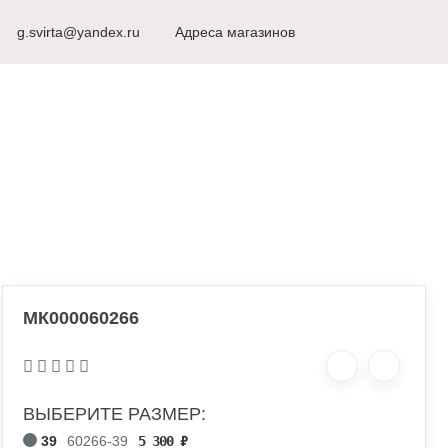
8 (498) 917-53-51
g.svirta@yandex.ru
г. Видное
Адреса магазинов
Ежедневно с 10
РЫ ДЛЯ КАРНАВАЛА
МК000060266
ВЫБЕРИТЕ РАЗМЕР:
39
60266-39
5 300
₽