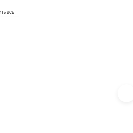
ИТЬ ВСЕ
К