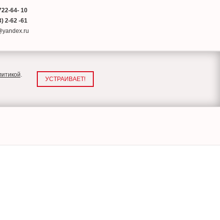
722-64- 10
) 2-62 -61
a@yandex.ru
литикой
.
УСТРАИВАЕТ!