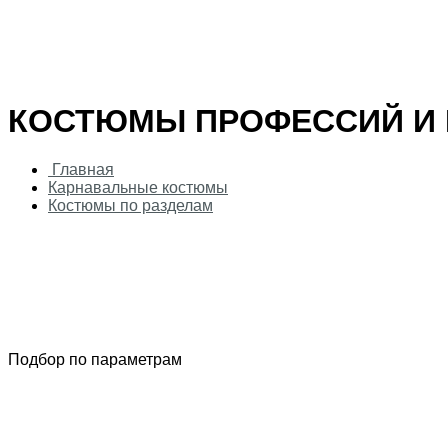
Таблица соответствия размер/рост
Аксессуары для карнавала
Аксессуары
Оружие
Парики
Маски
КОСТЮМЫ ПРОФЕССИЙ И
Головные уборы
Главная
Карнавальные костюмы
Костюмы по разделам
Подбор по параметрам