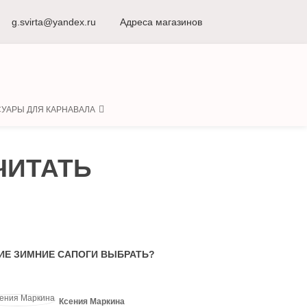
8 (498) 917-53-51
g.svirta@yandex.ru
г. Видное
Адреса магазинов
Ежедневно с 10
УАРЫ ДЛЯ КАРНАВАЛА
ЧИТАТЬ
ИЕ ЗИМНИЕ САПОГИ ВЫБРАТЬ?
Ксения Маркина