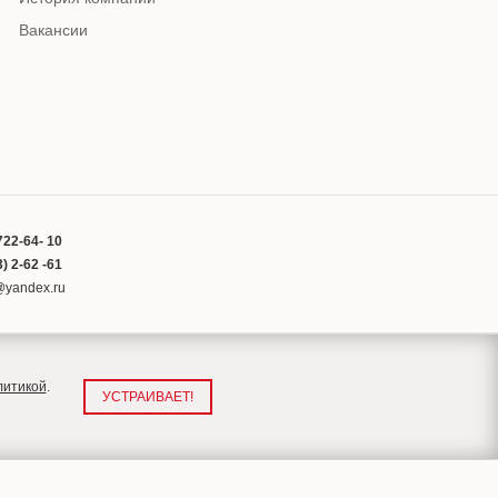
Вакансии
722-64- 10
) 2-62 -61
a@yandex.ru
литикой
.
УСТРАИВАЕТ!