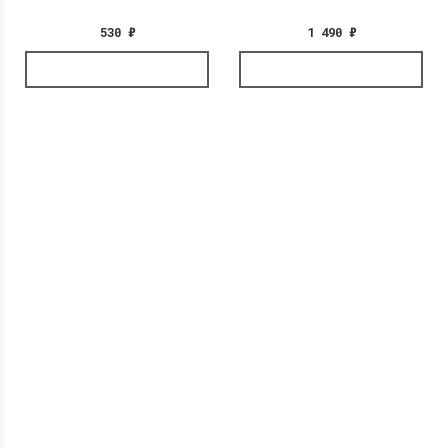
530
₽
1 490
₽