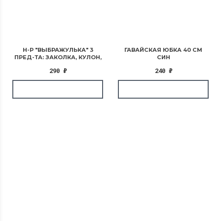
Н-Р "ВЫБРАЖУЛЬКА" 3
ГАВАЙСКАЯ ЮБКА 40 СМ
ПРЕД-ТА: ЗАКОЛКА, КУЛОН,
СИН
БРАСЛЕТ, ЕДИНОРОГ, ЦВЕТ
290
₽
240
₽
РОЗОВЫЙ