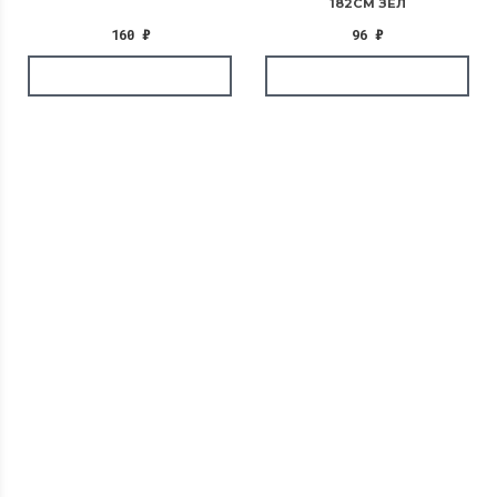
182СМ ЗЕЛ
160
₽
96
₽