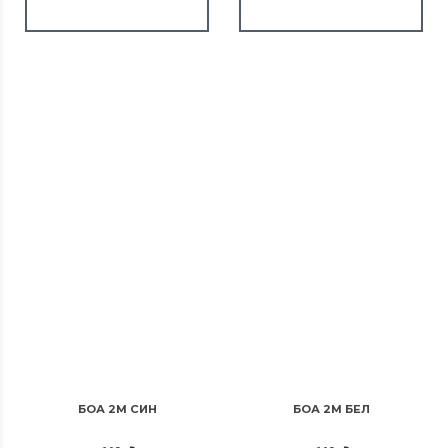
БОА 2М СИН
БОА 2М БЕЛ