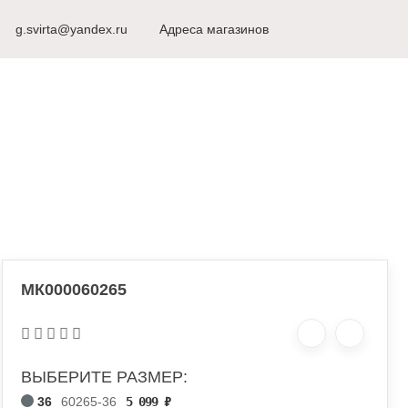
8 (498) 917-53-51
g.svirta@yandex.ru
г. Видное
Адреса магазинов
Ежедневно с 10
РЫ ДЛЯ КАРНАВАЛА
МК000060265
ВЫБЕРИТЕ РАЗМЕР:
36
60265-36
5 099
₽