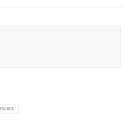
ИТЬ ВСЕ
К