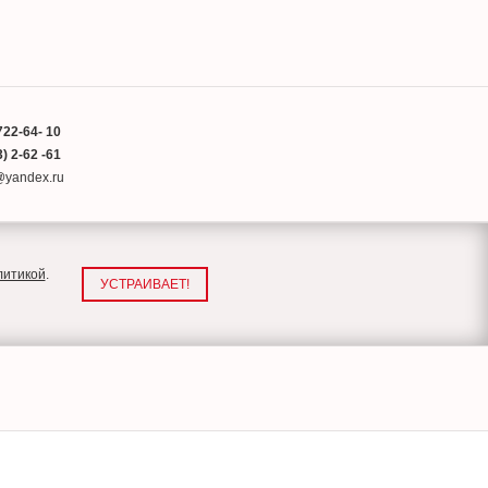
722-64- 10
) 2-62 -61
a@yandex.ru
литикой
.
УСТРАИВАЕТ!