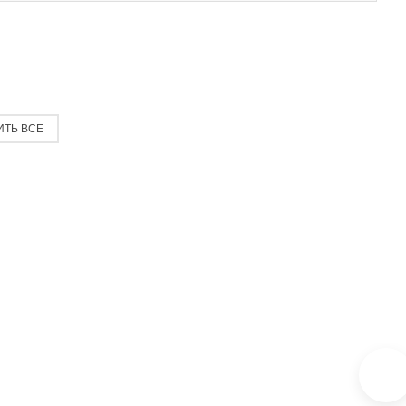
ИТЬ ВСЕ
м