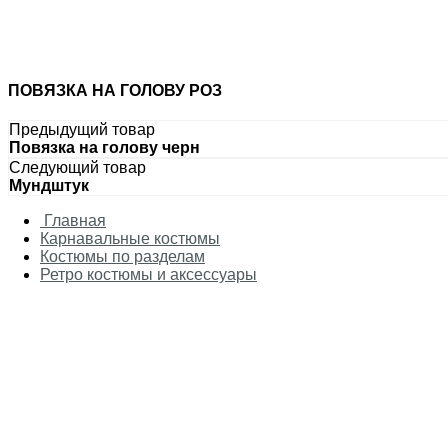
Таблица соответствия размер/рост
Аксессуары для карнавала
Аксессуары
Оружие
Парики
ПОВЯЗКА НА ГОЛОВУ РОЗ
Маски
Головные уборы
Предыдущий товар
Повязка на голову черн
Следующий товар
Мундштук
Главная
Карнавальные костюмы
Костюмы по разделам
Ретро костюмы и аксессуары