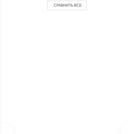
СРАВНИТЬ ВСЕ
К-М ЕЖИК КОРЖИК
940
₽