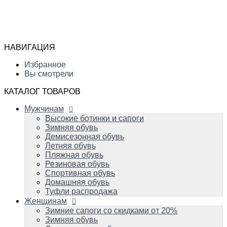
Мужчинам
Высокие ботинки и сапоги
Избранное
Зимняя обувь
Сравнение
Демисезонная обувь
Вы смотрели
Летняя обувь
НАВИГАЦИЯ
Пляжная обувь
0
Резиновая обувь
Избранное
Спортивная обувь
Вы смотрели
Домашняя обувь
Туфли распродажа
КАТАЛОГ ТОВАРОВ
Женщинам
Мужчинам
Зимние сапоги со скидками от 20%
Зимняя обувь
Высокие ботинки и сапоги
Демисезонная обувь
Зимняя обувь
Летняя обувь
Демисезонная обувь
Вечерняя и свадебная обувь
Летняя обувь
Пляжная обувь
Пляжная обувь
Резиновая обувь
Резиновая обувь
Домашняя обувь
Спортивная обувь
Спортивная обувь
Домашняя обувь
Туфли распродажа
Детям
Женщинам
Успейте купить!
Зимняя обувь
Зимние сапоги со скидками от 20%
Демисезонная обувь
Зимняя обувь