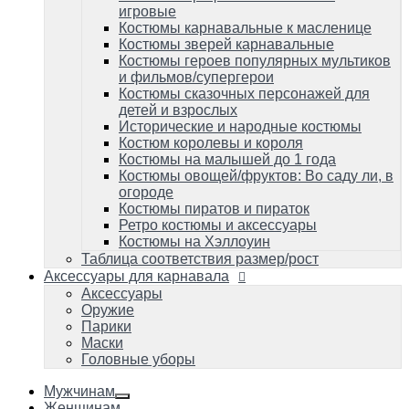
Костюмы пиратов и пираток
игровые
Ретро костюмы и аксессуары
Костюмы карнавальные к масленице
Костюмы на Хэллоуин
Костюмы зверей карнавальные
Таблица соответствия размер/рост
Костюмы героев популярных мультиков
и фильмов/супергерои
Аксессуары для карнавала
Аксессуары
Костюмы сказочных персонажей для
Оружие
детей и взрослых
Парики
Исторические и народные костюмы
Маски
Костюм королевы и короля
Головные уборы
Костюмы на малышей до 1 года
Костюмы овощей/фруктов: Во саду ли, в
огороде
Костюмы пиратов и пираток
Ретро костюмы и аксессуары
Костюмы на Хэллоуин
Таблица соответствия размер/рост
Аксессуары для карнавала
Аксессуары
Оружие
Парики
Маски
Головные уборы
Мужчинам
Женщинам