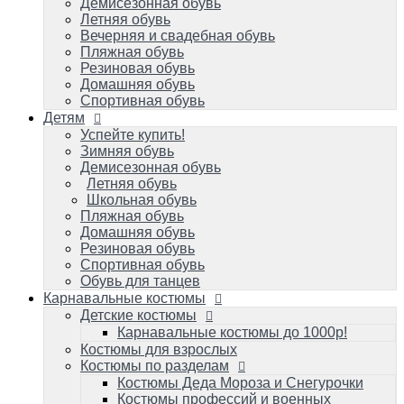
Летняя обувь
Демисезонная обувь
Школьная обувь
Летняя обувь
Пляжная обувь
Вечерняя и свадебная обувь
Домашняя обувь
Пляжная обувь
Резиновая обувь
Резиновая обувь
Спортивная обувь
Домашняя обувь
Обувь для танцев
Спортивная обувь
Детям
Карнавальные костюмы
Детские костюмы
Успейте купить!
Зимняя обувь
Карнавальные костюмы до 1000р!
Демисезонная обувь
Костюмы для взрослых
Летняя обувь
Костюмы по разделам
Школьная обувь
Костюмы Деда Мороза и Снегурочки
Пляжная обувь
Костюмы профессий и военных игровые
Домашняя обувь
Костюмы карнавальные к масленице
Резиновая обувь
Костюмы зверей карнавальные
Спортивная обувь
Костюмы героев популярных мультиков
Обувь для танцев
и фильмов/супергерои
Карнавальные костюмы
Костюмы сказочных персонажей для
Детские костюмы
детей и взрослых
Исторические и народные костюмы
Карнавальные костюмы до 1000р!
Костюм королевы и короля
Костюмы для взрослых
Костюмы на малышей до 1 года
Костюмы по разделам
Костюмы овощей/фруктов: Во саду ли, в
Костюмы Деда Мороза и Снегурочки
огороде
Костюмы профессий и военных