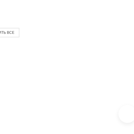
ИТЬ ВСЕ
К
-
-