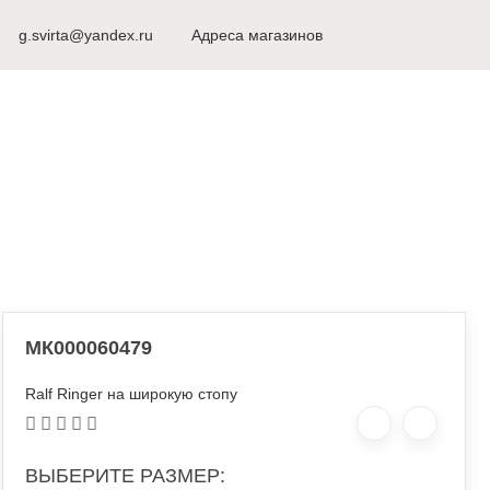
8 (498) 917-53-51
g.svirta@yandex.ru
г. Видное
Адреса магазинов
Ежедневно с 10
РЫ ДЛЯ КАРНАВАЛА
МК000060479
Ralf Ringer на широкую стопу
ВЫБЕРИТЕ РАЗМЕР: