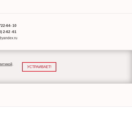
722-64- 10
) 2-62 -61
a@yandex.ru
литикой
.
УСТРАИВАЕТ!