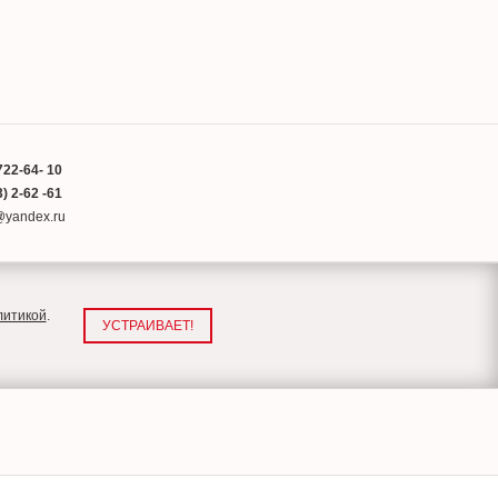
722-64- 10
) 2-62 -61
a@yandex.ru
литикой
.
УСТРАИВАЕТ!