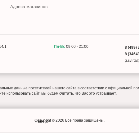
Адреса магазинов
14/1
Пн-Вс
09:00 - 21:00
8 (499) 
8 (34643
g.svirt
льные данные посетителей нашего сайта в соответствии с
официальной по
е использовать сайт, мы будем считать, что Вас это устраивает.
Copyright © 2026 Все права защищены.
Наверх