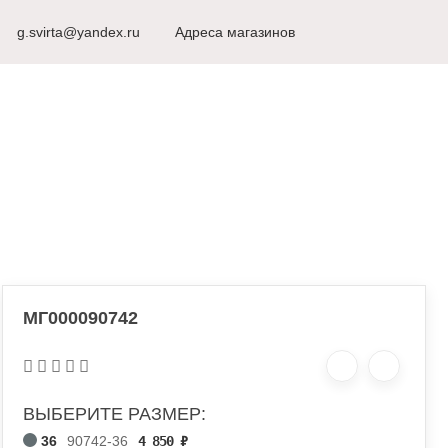
8 (498) 917-53-51
g.svirta@yandex.ru
г. Видное
Адреса магазинов
Ежедневно с 10
РЫ ДЛЯ КАРНАВАЛА
МГ000090742
ВЫБЕРИТЕ РАЗМЕР:
36
90742-36
4 850
₽