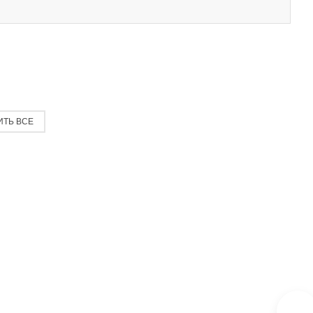
ИТЬ ВСЕ
К
-
-