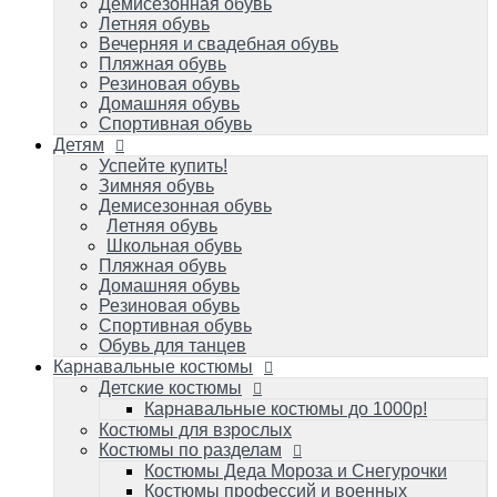
Летняя обувь
Демисезонная обувь
Школьная обувь
Летняя обувь
Пляжная обувь
Вечерняя и свадебная обувь
Домашняя обувь
Пляжная обувь
Резиновая обувь
Резиновая обувь
Спортивная обувь
Домашняя обувь
Обувь для танцев
Спортивная обувь
Детям
Карнавальные костюмы
Детские костюмы
Успейте купить!
Зимняя обувь
Карнавальные костюмы до 1000р!
Демисезонная обувь
Костюмы для взрослых
Летняя обувь
Костюмы по разделам
Школьная обувь
Костюмы Деда Мороза и Снегурочки
Пляжная обувь
Костюмы профессий и военных игровые
Домашняя обувь
Костюмы карнавальные к масленице
Резиновая обувь
Костюмы зверей карнавальные
Спортивная обувь
Костюмы героев популярных мультиков
Обувь для танцев
и фильмов/супергерои
Карнавальные костюмы
Костюмы сказочных персонажей для
Детские костюмы
детей и взрослых
Исторические и народные костюмы
Карнавальные костюмы до 1000р!
Костюм королевы и короля
Костюмы для взрослых
Костюмы на малышей до 1 года
Костюмы по разделам
Костюмы овощей/фруктов: Во саду ли, в
Костюмы Деда Мороза и Снегурочки
огороде
Костюмы профессий и военных