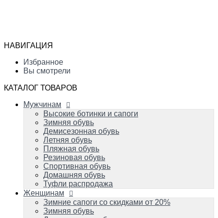
Мужчинам
Высокие ботинки и сапоги
Избранное
Зимняя обувь
Сравнение
Демисезонная обувь
Вы смотрели
Летняя обувь
НАВИГАЦИЯ
Пляжная обувь
0
Резиновая обувь
Избранное
Спортивная обувь
Вы смотрели
Домашняя обувь
Туфли распродажа
КАТАЛОГ ТОВАРОВ
Женщинам
Мужчинам
Зимние сапоги со скидками от 20%
Зимняя обувь
Высокие ботинки и сапоги
Демисезонная обувь
Зимняя обувь
Летняя обувь
Демисезонная обувь
Вечерняя и свадебная обувь
Летняя обувь
Пляжная обувь
Пляжная обувь
Резиновая обувь
Резиновая обувь
Домашняя обувь
Спортивная обувь
Спортивная обувь
Домашняя обувь
Туфли распродажа
Детям
Женщинам
Успейте купить!
Зимняя обувь
Зимние сапоги со скидками от 20%
Демисезонная обувь
Зимняя обувь