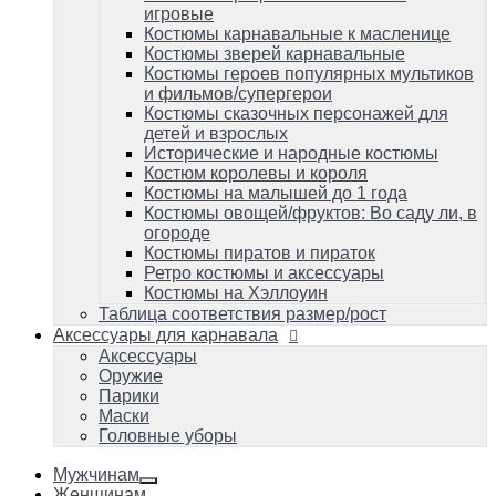
Костюмы пиратов и пираток
игровые
Ретро костюмы и аксессуары
Костюмы карнавальные к масленице
Костюмы на Хэллоуин
Костюмы зверей карнавальные
Таблица соответствия размер/рост
Костюмы героев популярных мультиков
и фильмов/супергерои
Аксессуары для карнавала
Аксессуары
Костюмы сказочных персонажей для
Оружие
детей и взрослых
Парики
Исторические и народные костюмы
Маски
Костюм королевы и короля
Головные уборы
Костюмы на малышей до 1 года
Костюмы овощей/фруктов: Во саду ли, в
огороде
Костюмы пиратов и пираток
Ретро костюмы и аксессуары
Костюмы на Хэллоуин
Таблица соответствия размер/рост
Аксессуары для карнавала
Аксессуары
Оружие
Парики
Маски
Головные уборы
Мужчинам
Женщинам