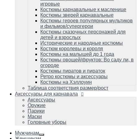
Костюмы пиратов и пираток
игровые
Ретро костюмы и аксессуары
Костюмы карнавальные к масленице
Костюмы на Хэллоуин
Костюмы зверей карнавальные
Таблица соответствия размер/рост
Костюмы героев популярных мультиков
и фильмов/супергерои
Аксессуары для карнавала
Аксессуары
Костюмы сказочных персонажей для
Оружие
детей и взрослых
Парики
Исторические и народные костюмы
Маски
Костюм королевы и короля
Головные уборы
Костюмы на малышей до 1 года
Костюмы овощей/фруктов: Во саду ли, в
огороде
Костюмы пиратов и пираток
Ретро костюмы и аксессуары
Костюмы на Хэллоуин
Таблица соответствия размер/рост
Аксессуары для карнавала
Аксессуары
Оружие
Парики
Маски
Головные уборы
Мужчинам
Женщинам