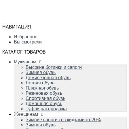
Мужчинам
Высокие ботинки и сапоги
Избранное
Зимняя обувь
Сравнение
Демисезонная обувь
Вы смотрели
Летняя обувь
НАВИГАЦИЯ
Пляжная обувь
0
Резиновая обувь
Избранное
Спортивная обувь
Вы смотрели
Домашняя обувь
Туфли распродажа
КАТАЛОГ ТОВАРОВ
Женщинам
Мужчинам
Зимние сапоги со скидками от 20%
Зимняя обувь
Высокие ботинки и сапоги
Демисезонная обувь
Зимняя обувь
Летняя обувь
Демисезонная обувь
Вечерняя и свадебная обувь
Летняя обувь
Пляжная обувь
Пляжная обувь
Резиновая обувь
Резиновая обувь
Домашняя обувь
Спортивная обувь
Спортивная обувь
Домашняя обувь
Туфли распродажа
Детям
Женщинам
Успейте купить!
Зимняя обувь
Зимние сапоги со скидками от 20%
Демисезонная обувь
Зимняя обувь