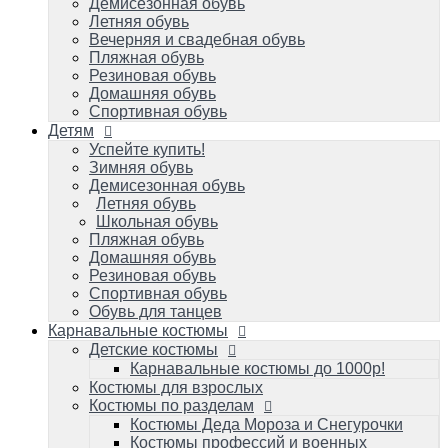
Летняя обувь
Демисезонная обувь
Школьная обувь
Летняя обувь
Пляжная обувь
Вечерняя и свадебная обувь
Домашняя обувь
Пляжная обувь
Резиновая обувь
Резиновая обувь
Спортивная обувь
Домашняя обувь
Обувь для танцев
Спортивная обувь
Детям
Карнавальные костюмы
Детские костюмы
Успейте купить!
Зимняя обувь
Карнавальные костюмы до 1000р!
Демисезонная обувь
Костюмы для взрослых
Летняя обувь
Костюмы по разделам
Школьная обувь
Костюмы Деда Мороза и Снегурочки
Пляжная обувь
Костюмы профессий и военных игровые
Домашняя обувь
Костюмы карнавальные к масленице
Резиновая обувь
Костюмы зверей карнавальные
Спортивная обувь
Костюмы героев популярных мультиков
Обувь для танцев
и фильмов/супергерои
Карнавальные костюмы
Костюмы сказочных персонажей для
Детские костюмы
детей и взрослых
Исторические и народные костюмы
Карнавальные костюмы до 1000р!
Костюм королевы и короля
Костюмы для взрослых
Костюмы на малышей до 1 года
Костюмы по разделам
Костюмы овощей/фруктов: Во саду ли, в
Костюмы Деда Мороза и Снегурочки
огороде
Костюмы профессий и военных