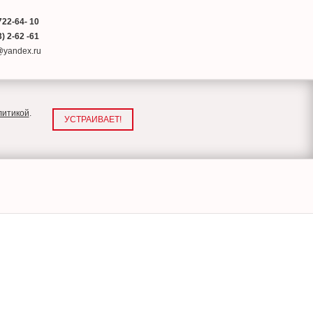
722-64- 10
) 2-62 -61
a@yandex.ru
литикой
.
УСТРАИВАЕТ!