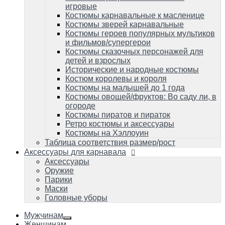
Костюмы пиратов и пираток
игровые
Ретро костюмы и аксессуары
Костюмы карнавальные к масленице
Костюмы на Хэллоуин
Костюмы зверей карнавальные
Таблица соответствия размер/рост
Костюмы героев популярных мультиков
и фильмов/супергерои
Аксессуары для карнавала
Аксессуары
Костюмы сказочных персонажей для
Оружие
детей и взрослых
Парики
Исторические и народные костюмы
Маски
Костюм королевы и короля
Головные уборы
Костюмы на малышей до 1 года
Костюмы овощей/фруктов: Во саду ли, в
огороде
Костюмы пиратов и пираток
Ретро костюмы и аксессуары
Костюмы на Хэллоуин
Таблица соответствия размер/рост
Аксессуары для карнавала
Аксессуары
Оружие
Парики
Маски
Головные уборы
Мужчинам
Женщинам