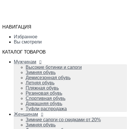
Мужчинам
Высокие ботинки и сапоги
Избранное
Зимняя обувь
Сравнение
Демисезонная обувь
Вы смотрели
Летняя обувь
НАВИГАЦИЯ
Пляжная обувь
0
Резиновая обувь
Избранное
Спортивная обувь
Вы смотрели
Домашняя обувь
Туфли распродажа
КАТАЛОГ ТОВАРОВ
Женщинам
Мужчинам
Зимние сапоги со скидками от 20%
Зимняя обувь
Высокие ботинки и сапоги
Демисезонная обувь
Зимняя обувь
Летняя обувь
Демисезонная обувь
Вечерняя и свадебная обувь
Летняя обувь
Пляжная обувь
Пляжная обувь
Резиновая обувь
Резиновая обувь
Домашняя обувь
Спортивная обувь
Спортивная обувь
Домашняя обувь
Туфли распродажа
Детям
Женщинам
Успейте купить!
Зимняя обувь
Зимние сапоги со скидками от 20%
Демисезонная обувь
Зимняя обувь