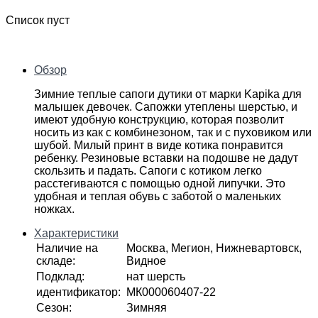
Список пуст
Обзор
Зимние теплые сапоги дутики от марки Kapika для
малышек девочек. Сапожки утеплены шерстью, и
имеют удобную конструкцию, которая позволит
носить из как с комбинезоном, так и с пуховиком или
шубой. Милый принт в виде котика понравится
ребенку. Резиновые вставки на подошве не дадут
скользить и падать. Сапоги с котиком легко
расстегиваются с помощью одной липучки. Это
удобная и теплая обувь с заботой о маленьких
ножках.
Характеристики
Наличие на
Москва, Мегион, Нижневартовск,
складе
:
Видное
Подклад
:
нат шерсть
идентификатор
:
МК000060407-22
Сезон
:
Зимняя