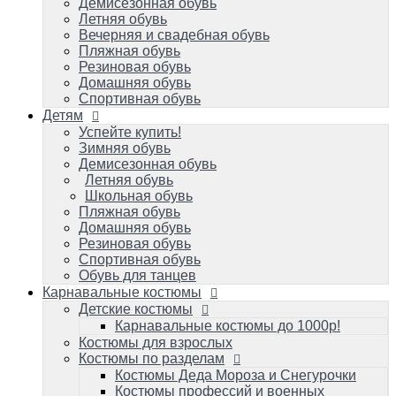
Летняя обувь
Демисезонная обувь
Школьная обувь
Летняя обувь
Пляжная обувь
Вечерняя и свадебная обувь
Домашняя обувь
Пляжная обувь
Резиновая обувь
Резиновая обувь
Спортивная обувь
Домашняя обувь
Обувь для танцев
Спортивная обувь
Детям
Карнавальные костюмы
Детские костюмы
Успейте купить!
Зимняя обувь
Карнавальные костюмы до 1000р!
Демисезонная обувь
Костюмы для взрослых
Летняя обувь
Костюмы по разделам
Школьная обувь
Костюмы Деда Мороза и Снегурочки
Пляжная обувь
Костюмы профессий и военных игровые
Домашняя обувь
Костюмы карнавальные к масленице
Резиновая обувь
Костюмы зверей карнавальные
Спортивная обувь
Костюмы героев популярных мультиков
Обувь для танцев
и фильмов/супергерои
Карнавальные костюмы
Костюмы сказочных персонажей для
Детские костюмы
детей и взрослых
Исторические и народные костюмы
Карнавальные костюмы до 1000р!
Костюм королевы и короля
Костюмы для взрослых
Костюмы на малышей до 1 года
Костюмы по разделам
Костюмы овощей/фруктов: Во саду ли, в
Костюмы Деда Мороза и Снегурочки
огороде
Костюмы профессий и военных