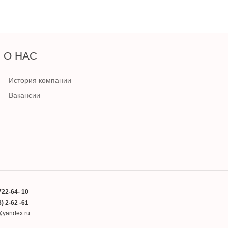
О НАС
История компании
Вакансии
722-64- 10
) 2-62 -61
a@yandex.ru