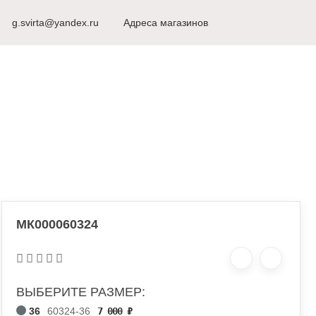
8 (498) 917-53-51
g.svirta@yandex.ru
г. Видное
Адреса магазинов
Ежедневно с 10
РЫ ДЛЯ КАРНАВАЛА
МК000060324
ВЫБЕРИТЕ РАЗМЕР:
36
60324-36
7 000
₽