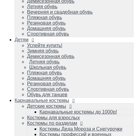
Летняя обувь
Демисезонная обувь
Школьная обувь
Летняя обувь
Пляжная обувь
Вечерняя и свадебная обувь
Домашняя обувь
Пляжная обувь
Резиновая обувь
Резиновая обувь
Спортивная обувь
Домашняя обувь
Обувь для танцев
Спортивная обувь
Детям
Карнавальные костюмы
Детские костюмы
Успейте купить!
Зимняя обувь
Карнавальные костюмы до 1000р!
Демисезонная обувь
Костюмы для взрослых
Летняя обувь
Костюмы по разделам
Школьная обувь
Костюмы Деда Мороза и Снегурочки
Пляжная обувь
Костюмы профессий и военных игровые
Домашняя обувь
Костюмы карнавальные к масленице
Резиновая обувь
Костюмы зверей карнавальные
Спортивная обувь
Костюмы героев популярных мультиков
Обувь для танцев
и фильмов/супергерои
Карнавальные костюмы
Костюмы сказочных персонажей для
Детские костюмы
детей и взрослых
Исторические и народные костюмы
Карнавальные костюмы до 1000р!
Костюм королевы и короля
Костюмы для взрослых
Костюмы на малышей до 1 года
Костюмы по разделам
Костюмы овощей/фруктов: Во саду ли, в
Костюмы Деда Мороза и Снегурочки
огороде
Костюмы профессий и военных