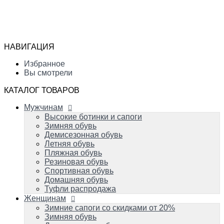
Мужчинам
Высокие ботинки и сапоги
Избранное
Зимняя обувь
Сравнение
Демисезонная обувь
Вы смотрели
Летняя обувь
НАВИГАЦИЯ
Пляжная обувь
0
Резиновая обувь
Избранное
Спортивная обувь
Вы смотрели
Домашняя обувь
Туфли распродажа
КАТАЛОГ ТОВАРОВ
Женщинам
Мужчинам
Зимние сапоги со скидками от 20%
Зимняя обувь
Высокие ботинки и сапоги
Демисезонная обувь
Зимняя обувь
Летняя обувь
Демисезонная обувь
Вечерняя и свадебная обувь
Летняя обувь
Пляжная обувь
Пляжная обувь
Резиновая обувь
Резиновая обувь
Домашняя обувь
Спортивная обувь
Спортивная обувь
Домашняя обувь
Туфли распродажа
Детям
Женщинам
Успейте купить!
Зимняя обувь
Зимние сапоги со скидками от 20%
Демисезонная обувь
Зимняя обувь