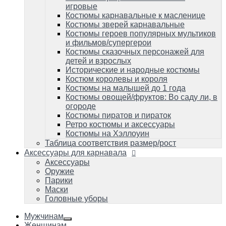
Костюмы пиратов и пираток
игровые
Ретро костюмы и аксессуары
Костюмы карнавальные к масленице
Костюмы на Хэллоуин
Костюмы зверей карнавальные
Таблица соответствия размер/рост
Костюмы героев популярных мультиков
и фильмов/супергерои
Аксессуары для карнавала
Аксессуары
Костюмы сказочных персонажей для
Оружие
детей и взрослых
Парики
Исторические и народные костюмы
Маски
Костюм королевы и короля
Головные уборы
Костюмы на малышей до 1 года
Костюмы овощей/фруктов: Во саду ли, в
огороде
Костюмы пиратов и пираток
Ретро костюмы и аксессуары
Костюмы на Хэллоуин
Таблица соответствия размер/рост
Аксессуары для карнавала
Аксессуары
Оружие
Парики
Маски
Головные уборы
Мужчинам
Женщинам