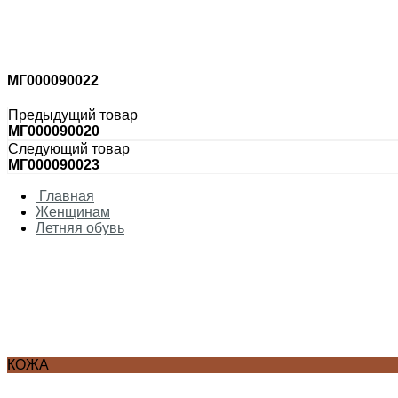
Таблица соответствия размер/рост
Аксессуары для карнавала
Аксессуары
Оружие
Парики
МГ000090022
Маски
Головные уборы
Предыдущий товар
МГ000090020
Следующий товар
МГ000090023
Главная
Женщинам
Летняя обувь
КОЖА