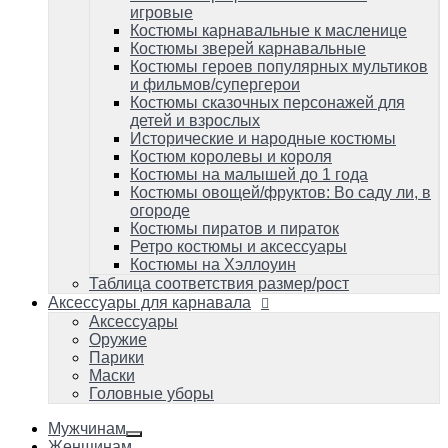
Костюмы пиратов и пираток
игровые
Ретро костюмы и аксессуары
Костюмы карнавальные к масленице
Костюмы на Хэллоуин
Костюмы зверей карнавальные
Таблица соответствия размер/рост
Костюмы героев популярных мультиков
и фильмов/супергерои
Аксессуары для карнавала
Аксессуары
Костюмы сказочных персонажей для
Оружие
детей и взрослых
Парики
Исторические и народные костюмы
Маски
Костюм королевы и короля
Головные уборы
Костюмы на малышей до 1 года
Костюмы овощей/фруктов: Во саду ли, в
огороде
Костюмы пиратов и пираток
Ретро костюмы и аксессуары
Костюмы на Хэллоуин
Таблица соответствия размер/рост
Аксессуары для карнавала
Аксессуары
Оружие
Парики
Маски
Головные уборы
Мужчинам
Женщинам