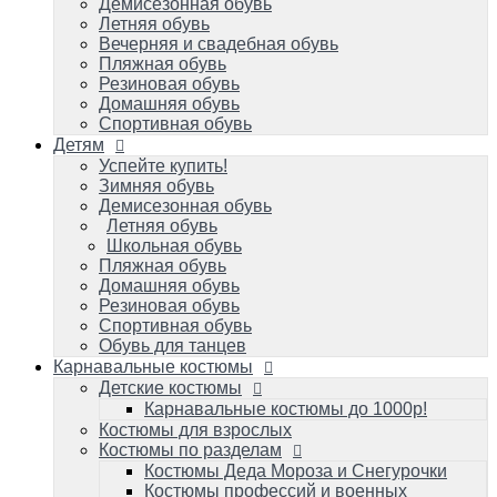
Летняя обувь
Демисезонная обувь
Школьная обувь
Летняя обувь
Пляжная обувь
Вечерняя и свадебная обувь
Домашняя обувь
Пляжная обувь
Резиновая обувь
Резиновая обувь
Спортивная обувь
Домашняя обувь
Обувь для танцев
Спортивная обувь
Детям
Карнавальные костюмы
Детские костюмы
Успейте купить!
Зимняя обувь
Карнавальные костюмы до 1000р!
Демисезонная обувь
Костюмы для взрослых
Летняя обувь
Костюмы по разделам
Школьная обувь
Костюмы Деда Мороза и Снегурочки
Пляжная обувь
Костюмы профессий и военных игровые
Домашняя обувь
Костюмы карнавальные к масленице
Резиновая обувь
Костюмы зверей карнавальные
Спортивная обувь
Костюмы героев популярных мультиков
Обувь для танцев
и фильмов/супергерои
Карнавальные костюмы
Костюмы сказочных персонажей для
Детские костюмы
детей и взрослых
Исторические и народные костюмы
Карнавальные костюмы до 1000р!
Костюм королевы и короля
Костюмы для взрослых
Костюмы на малышей до 1 года
Костюмы по разделам
Костюмы овощей/фруктов: Во саду ли, в
Костюмы Деда Мороза и Снегурочки
огороде
Костюмы профессий и военных