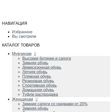
Мужчинам
Высокие ботинки и сапоги
Избранное
Зимняя обувь
Сравнение
Демисезонная обувь
Вы смотрели
Летняя обувь
НАВИГАЦИЯ
Пляжная обувь
0
Резиновая обувь
Избранное
Спортивная обувь
Вы смотрели
Домашняя обувь
Туфли распродажа
КАТАЛОГ ТОВАРОВ
Женщинам
Мужчинам
Зимние сапоги со скидками от 20%
Зимняя обувь
Высокие ботинки и сапоги
Демисезонная обувь
Зимняя обувь
Летняя обувь
Демисезонная обувь
Вечерняя и свадебная обувь
Летняя обувь
Пляжная обувь
Пляжная обувь
Резиновая обувь
Резиновая обувь
Домашняя обувь
Спортивная обувь
Спортивная обувь
Домашняя обувь
Туфли распродажа
Детям
Женщинам
Успейте купить!
Зимняя обувь
Зимние сапоги со скидками от 20%
Демисезонная обувь
Зимняя обувь