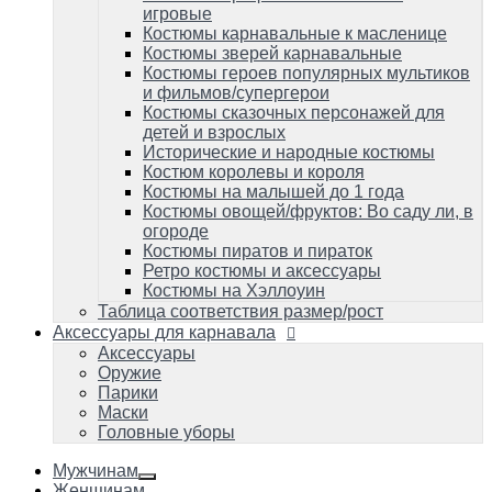
Костюмы пиратов и пираток
игровые
Ретро костюмы и аксессуары
Костюмы карнавальные к масленице
Костюмы на Хэллоуин
Костюмы зверей карнавальные
Таблица соответствия размер/рост
Костюмы героев популярных мультиков
и фильмов/супергерои
Аксессуары для карнавала
Аксессуары
Костюмы сказочных персонажей для
Оружие
детей и взрослых
Парики
Исторические и народные костюмы
Маски
Костюм королевы и короля
Головные уборы
Костюмы на малышей до 1 года
Костюмы овощей/фруктов: Во саду ли, в
огороде
Костюмы пиратов и пираток
Ретро костюмы и аксессуары
Костюмы на Хэллоуин
Таблица соответствия размер/рост
Аксессуары для карнавала
Аксессуары
Оружие
Парики
Маски
Головные уборы
Мужчинам
Женщинам