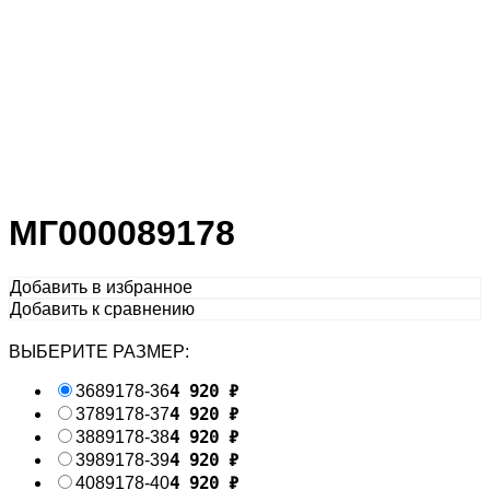
МГ000089178
Добавить в избранное
Добавить к сравнению
ВЫБЕРИТЕ РАЗМЕР:
4 920
₽
36
89178-36
4 920
₽
37
89178-37
4 920
₽
38
89178-38
4 920
₽
39
89178-39
4 920
₽
40
89178-40