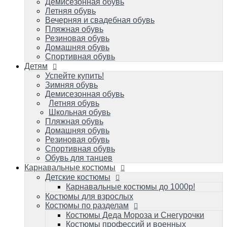
Летняя обувь
Демисезонная обувь
Школьная обувь
Летняя обувь
Пляжная обувь
Вечерняя и свадебная обувь
Домашняя обувь
Пляжная обувь
Резиновая обувь
Резиновая обувь
Спортивная обувь
Домашняя обувь
Обувь для танцев
Спортивная обувь
Детям
Карнавальные костюмы
Детские костюмы
Успейте купить!
Зимняя обувь
Карнавальные костюмы до 1000р!
Демисезонная обувь
Костюмы для взрослых
Летняя обувь
Костюмы по разделам
Школьная обувь
Костюмы Деда Мороза и Снегурочки
Пляжная обувь
Костюмы профессий и военных игровые
Домашняя обувь
Костюмы карнавальные к масленице
Резиновая обувь
Костюмы зверей карнавальные
Спортивная обувь
Костюмы героев популярных мультиков
Обувь для танцев
и фильмов/супергерои
Карнавальные костюмы
Костюмы сказочных персонажей для
Детские костюмы
детей и взрослых
Исторические и народные костюмы
Карнавальные костюмы до 1000р!
Костюм королевы и короля
Костюмы для взрослых
Костюмы на малышей до 1 года
Костюмы по разделам
Костюмы овощей/фруктов: Во саду ли, в
Костюмы Деда Мороза и Снегурочки
огороде
Костюмы профессий и военных