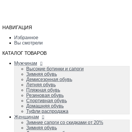
Мужчинам
Высокие ботинки и сапоги
Избранное
Зимняя обувь
Сравнение
Демисезонная обувь
Вы смотрели
Летняя обувь
НАВИГАЦИЯ
Пляжная обувь
0
Резиновая обувь
Избранное
Спортивная обувь
Вы смотрели
Домашняя обувь
Туфли распродажа
КАТАЛОГ ТОВАРОВ
Женщинам
Мужчинам
Зимние сапоги со скидками от 20%
Зимняя обувь
Высокие ботинки и сапоги
Демисезонная обувь
Зимняя обувь
Летняя обувь
Демисезонная обувь
Вечерняя и свадебная обувь
Летняя обувь
Пляжная обувь
Пляжная обувь
Резиновая обувь
Резиновая обувь
Домашняя обувь
Спортивная обувь
Спортивная обувь
Домашняя обувь
Туфли распродажа
Детям
Женщинам
Успейте купить!
Зимняя обувь
Зимние сапоги со скидками от 20%
Демисезонная обувь
Зимняя обувь