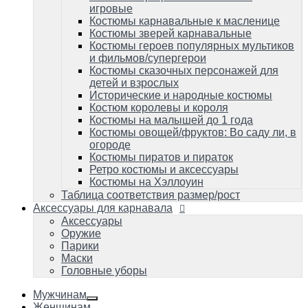
Костюмы пиратов и пираток
игровые
Ретро костюмы и аксессуары
Костюмы карнавальные к масленице
Костюмы на Хэллоуин
Костюмы зверей карнавальные
Таблица соответствия размер/рост
Костюмы героев популярных мультиков
и фильмов/супергерои
Аксессуары для карнавала
Аксессуары
Костюмы сказочных персонажей для
Оружие
детей и взрослых
Парики
Исторические и народные костюмы
Маски
Костюм королевы и короля
Головные уборы
Костюмы на малышей до 1 года
Костюмы овощей/фруктов: Во саду ли, в
огороде
Костюмы пиратов и пираток
Ретро костюмы и аксессуары
Костюмы на Хэллоуин
Таблица соответствия размер/рост
Аксессуары для карнавала
Аксессуары
Оружие
Парики
Маски
Головные уборы
Мужчинам
Женщинам