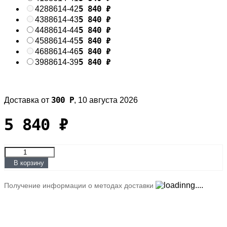
5 840
₽
42
88614-42
5 840
₽
43
88614-43
5 840
₽
44
88614-44
5 840
₽
45
88614-45
5 840
₽
46
88614-46
5 840
₽
39
88614-39
300
Р
Доставка от
,
10 августа 2026
5 840
₽
В корзину
Получение информации о методах доставки