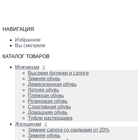
Мужчинам
Высокие ботинки и сапоги
Избранное
Зимняя обувь
Сравнение
Демисезонная обувь
Вы смотрели
Летняя обувь
НАВИГАЦИЯ
Пляжная обувь
0
Резиновая обувь
Избранное
Спортивная обувь
Вы смотрели
Домашняя обувь
Туфли распродажа
КАТАЛОГ ТОВАРОВ
Женщинам
Мужчинам
Зимние сапоги со скидками от 20%
Зимняя обувь
Высокие ботинки и сапоги
Демисезонная обувь
Зимняя обувь
Летняя обувь
Демисезонная обувь
Вечерняя и свадебная обувь
Летняя обувь
Пляжная обувь
Пляжная обувь
Резиновая обувь
Резиновая обувь
Домашняя обувь
Спортивная обувь
Спортивная обувь
Домашняя обувь
Туфли распродажа
Детям
Женщинам
Успейте купить!
Зимняя обувь
Зимние сапоги со скидками от 20%
Демисезонная обувь
Зимняя обувь