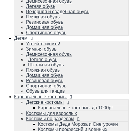
Летняя обувь
Демисезонная обувь
Школьная обувь
Летняя обувь
Пляжная обувь
Вечерняя и свадебная обувь
Домашняя обувь
Пляжная обувь
Резиновая обувь
Резиновая обувь
Спортивная обувь
Домашняя обувь
Обувь для танцев
Спортивная обувь
Детям
Карнавальные костюмы
Детские костюмы
Успейте купить!
Зимняя обувь
Карнавальные костюмы до 1000р!
Демисезонная обувь
Костюмы для взрослых
Летняя обувь
Костюмы по разделам
Школьная обувь
Костюмы Деда Мороза и Снегурочки
Пляжная обувь
Костюмы профессий и военных игровые
Домашняя обувь
Костюмы карнавальные к масленице
Резиновая обувь
Костюмы зверей карнавальные
Спортивная обувь
Костюмы героев популярных мультиков
Обувь для танцев
и фильмов/супергерои
Карнавальные костюмы
Костюмы сказочных персонажей для
Детские костюмы
детей и взрослых
Исторические и народные костюмы
Карнавальные костюмы до 1000р!
Костюм королевы и короля
Костюмы для взрослых
Костюмы на малышей до 1 года
Костюмы по разделам
Костюмы овощей/фруктов: Во саду ли, в
Костюмы Деда Мороза и Снегурочки
огороде
Костюмы профессий и военных