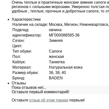
Очень теплые и практичные женские зимние сапоги и
регионов с сильными морозами. Умеренно толстая по
удобные , теплые, прочные и добротные сапоги, то э
Характеристики
Наличие на складе
:
Москва, Мегион, Нижневартовск,
Подклад
:
овчина
идентификатор
:
МГ000088585-36
Сезон
:
Зимняя
Цвет
:
Тип обуви
:
Сапоги
Пол
:
женская
Каблук
:
Танкетка
Материал
:
Натуральная кожа
Размер обуви
:
36, 38, 40
Бренд
:
BADEN
Отзывы
Пока отзывов нет...
Оставьте первый комментарий!
Оставьте
отзыв об этом товаре
первым!