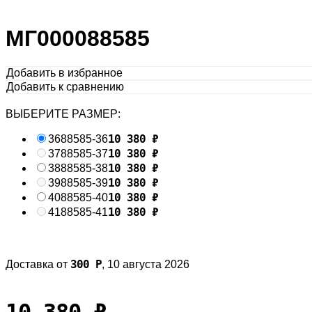
МГ000088585
Добавить в избранное
Добавить к сравнению
ВЫБЕРИТЕ РАЗМЕР:
10 380
₽
36
88585-36
10 380
₽
37
88585-37
10 380
₽
38
88585-38
10 380
₽
39
88585-39
10 380
₽
40
88585-40
10 380
₽
41
88585-41
300
Р
Доставка от
,
10 августа 2026