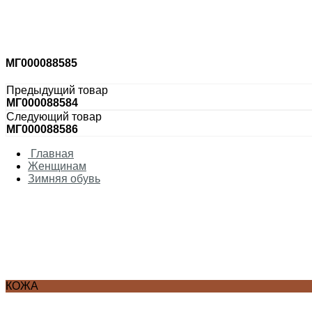
Таблица соответствия размер/рост
Аксессуары для карнавала
Аксессуары
Оружие
Парики
МГ000088585
Маски
Головные уборы
Предыдущий товар
МГ000088584
Следующий товар
МГ000088586
Главная
Женщинам
Зимняя обувь
КОЖА