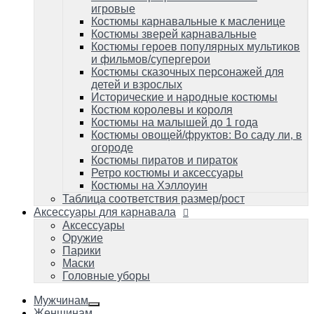
Костюмы пиратов и пираток
игровые
Ретро костюмы и аксессуары
Костюмы карнавальные к масленице
Костюмы на Хэллоуин
Костюмы зверей карнавальные
Таблица соответствия размер/рост
Костюмы героев популярных мультиков
и фильмов/супергерои
Аксессуары для карнавала
Аксессуары
Костюмы сказочных персонажей для
Оружие
детей и взрослых
Парики
Исторические и народные костюмы
Маски
Костюм королевы и короля
Головные уборы
Костюмы на малышей до 1 года
Костюмы овощей/фруктов: Во саду ли, в
огороде
Костюмы пиратов и пираток
Ретро костюмы и аксессуары
Костюмы на Хэллоуин
Таблица соответствия размер/рост
Аксессуары для карнавала
Аксессуары
Оружие
Парики
Маски
Головные уборы
Мужчинам
Женщинам