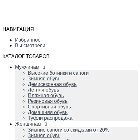
Мужчинам
Высокие ботинки и сапоги
Избранное
Зимняя обувь
Сравнение
Демисезонная обувь
Вы смотрели
Летняя обувь
НАВИГАЦИЯ
Пляжная обувь
0
Резиновая обувь
Избранное
Спортивная обувь
Вы смотрели
Домашняя обувь
Туфли распродажа
КАТАЛОГ ТОВАРОВ
Женщинам
Мужчинам
Зимние сапоги со скидками от 20%
Зимняя обувь
Высокие ботинки и сапоги
Демисезонная обувь
Зимняя обувь
Летняя обувь
Демисезонная обувь
Вечерняя и свадебная обувь
Летняя обувь
Пляжная обувь
Пляжная обувь
Резиновая обувь
Резиновая обувь
Домашняя обувь
Спортивная обувь
Спортивная обувь
Домашняя обувь
Туфли распродажа
Детям
Женщинам
Успейте купить!
Зимняя обувь
Зимние сапоги со скидками от 20%
Демисезонная обувь
Зимняя обувь