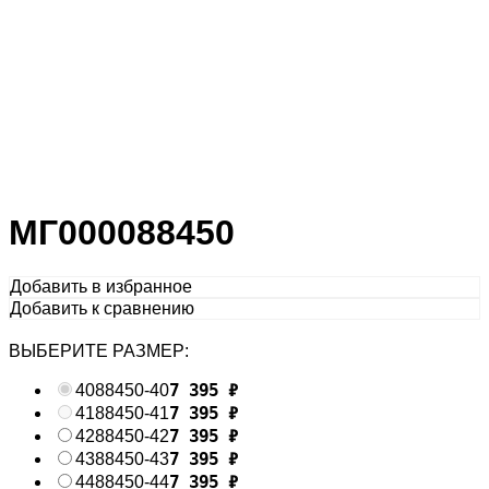
МГ000088450
Добавить в избранное
Добавить к сравнению
ВЫБЕРИТЕ РАЗМЕР:
7 395
₽
40
88450-40
7 395
₽
41
88450-41
7 395
₽
42
88450-42
7 395
₽
43
88450-43
7 395
₽
44
88450-44