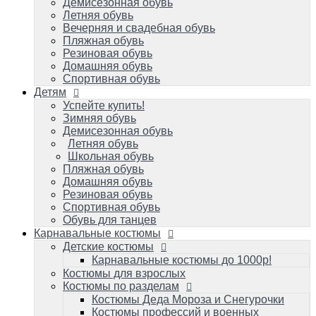
Летняя обувь
Демисезонная обувь
Школьная обувь
Летняя обувь
Пляжная обувь
Вечерняя и свадебная обувь
Домашняя обувь
Пляжная обувь
Резиновая обувь
Резиновая обувь
Спортивная обувь
Домашняя обувь
Обувь для танцев
Спортивная обувь
Детям
Карнавальные костюмы
Детские костюмы
Успейте купить!
Зимняя обувь
Карнавальные костюмы до 1000р!
Демисезонная обувь
Костюмы для взрослых
Летняя обувь
Костюмы по разделам
Школьная обувь
Костюмы Деда Мороза и Снегурочки
Пляжная обувь
Костюмы профессий и военных игровые
Домашняя обувь
Костюмы карнавальные к масленице
Резиновая обувь
Костюмы зверей карнавальные
Спортивная обувь
Костюмы героев популярных мультиков
Обувь для танцев
и фильмов/супергерои
Карнавальные костюмы
Костюмы сказочных персонажей для
Детские костюмы
детей и взрослых
Исторические и народные костюмы
Карнавальные костюмы до 1000р!
Костюм королевы и короля
Костюмы для взрослых
Костюмы на малышей до 1 года
Костюмы по разделам
Костюмы овощей/фруктов: Во саду ли, в
Костюмы Деда Мороза и Снегурочки
огороде
Костюмы профессий и военных