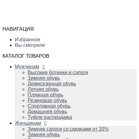
Мужчинам
Высокие ботинки и сапоги
Избранное
Зимняя обувь
Сравнение
Демисезонная обувь
Вы смотрели
Летняя обувь
НАВИГАЦИЯ
Пляжная обувь
0
Резиновая обувь
Избранное
Спортивная обувь
Вы смотрели
Домашняя обувь
Туфли распродажа
КАТАЛОГ ТОВАРОВ
Женщинам
Мужчинам
Зимние сапоги со скидками от 20%
Зимняя обувь
Высокие ботинки и сапоги
Демисезонная обувь
Зимняя обувь
Летняя обувь
Демисезонная обувь
Вечерняя и свадебная обувь
Летняя обувь
Пляжная обувь
Пляжная обувь
Резиновая обувь
Резиновая обувь
Домашняя обувь
Спортивная обувь
Спортивная обувь
Домашняя обувь
Туфли распродажа
Детям
Женщинам
Успейте купить!
Зимняя обувь
Зимние сапоги со скидками от 20%
Демисезонная обувь
Зимняя обувь