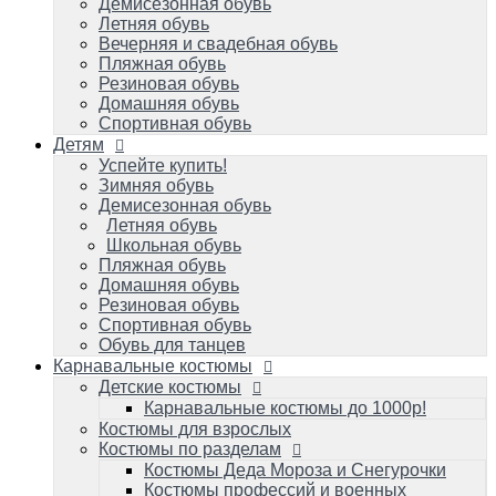
Летняя обувь
Демисезонная обувь
Школьная обувь
Летняя обувь
Пляжная обувь
Вечерняя и свадебная обувь
Домашняя обувь
Пляжная обувь
Резиновая обувь
Резиновая обувь
Спортивная обувь
Домашняя обувь
Обувь для танцев
Спортивная обувь
Детям
Карнавальные костюмы
Детские костюмы
Успейте купить!
Зимняя обувь
Карнавальные костюмы до 1000р!
Демисезонная обувь
Костюмы для взрослых
Летняя обувь
Костюмы по разделам
Школьная обувь
Костюмы Деда Мороза и Снегурочки
Пляжная обувь
Костюмы профессий и военных игровые
Домашняя обувь
Костюмы карнавальные к масленице
Резиновая обувь
Костюмы зверей карнавальные
Спортивная обувь
Костюмы героев популярных мультиков
Обувь для танцев
и фильмов/супергерои
Карнавальные костюмы
Костюмы сказочных персонажей для
Детские костюмы
детей и взрослых
Исторические и народные костюмы
Карнавальные костюмы до 1000р!
Костюм королевы и короля
Костюмы для взрослых
Костюмы на малышей до 1 года
Костюмы по разделам
Костюмы овощей/фруктов: Во саду ли, в
Костюмы Деда Мороза и Снегурочки
огороде
Костюмы профессий и военных