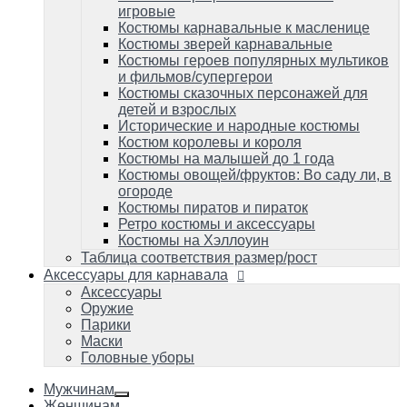
Костюмы пиратов и пираток
игровые
Ретро костюмы и аксессуары
Костюмы карнавальные к масленице
Костюмы на Хэллоуин
Костюмы зверей карнавальные
Таблица соответствия размер/рост
Костюмы героев популярных мультиков
и фильмов/супергерои
Аксессуары для карнавала
Аксессуары
Костюмы сказочных персонажей для
Оружие
детей и взрослых
Парики
Исторические и народные костюмы
Маски
Костюм королевы и короля
Головные уборы
Костюмы на малышей до 1 года
Костюмы овощей/фруктов: Во саду ли, в
огороде
Костюмы пиратов и пираток
Ретро костюмы и аксессуары
Костюмы на Хэллоуин
Таблица соответствия размер/рост
Аксессуары для карнавала
Аксессуары
Оружие
Парики
Маски
Головные уборы
Мужчинам
Женщинам