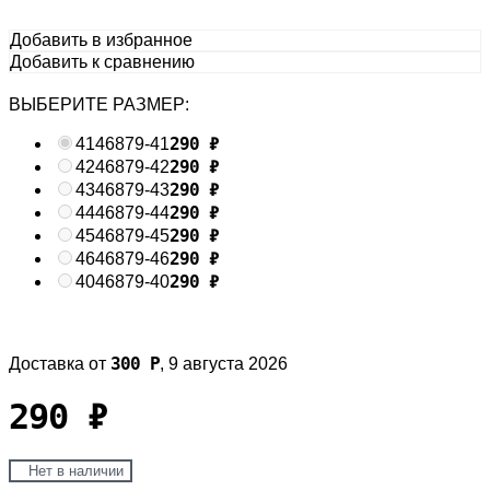
Добавить в избранное
Добавить к сравнению
ВЫБЕРИТЕ РАЗМЕР:
290
₽
41
46879-41
290
₽
42
46879-42
290
₽
43
46879-43
290
₽
44
46879-44
290
₽
45
46879-45
290
₽
46
46879-46
290
₽
40
46879-40
300
Р
Доставка от
,
9 августа 2026
290
₽
Нет в наличии