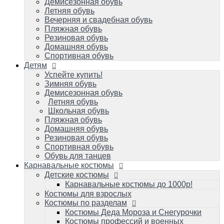
Летняя обувь
Демисезонная обувь
Школьная обувь
Летняя обувь
Пляжная обувь
Вечерняя и свадебная обувь
Домашняя обувь
Пляжная обувь
Резиновая обувь
Резиновая обувь
Спортивная обувь
Домашняя обувь
Обувь для танцев
Спортивная обувь
Детям
Карнавальные костюмы
Детские костюмы
Успейте купить!
Зимняя обувь
Карнавальные костюмы до 1000р!
Демисезонная обувь
Костюмы для взрослых
Летняя обувь
Костюмы по разделам
Школьная обувь
Костюмы Деда Мороза и Снегурочки
Пляжная обувь
Костюмы профессий и военных игровые
Домашняя обувь
Костюмы карнавальные к масленице
Резиновая обувь
Костюмы зверей карнавальные
Спортивная обувь
Костюмы героев популярных мультиков
Обувь для танцев
и фильмов/супергерои
Карнавальные костюмы
Костюмы сказочных персонажей для
Детские костюмы
детей и взрослых
Исторические и народные костюмы
Карнавальные костюмы до 1000р!
Костюм королевы и короля
Костюмы для взрослых
Костюмы на малышей до 1 года
Костюмы по разделам
Костюмы овощей/фруктов: Во саду ли, в
Костюмы Деда Мороза и Снегурочки
огороде
Костюмы профессий и военных