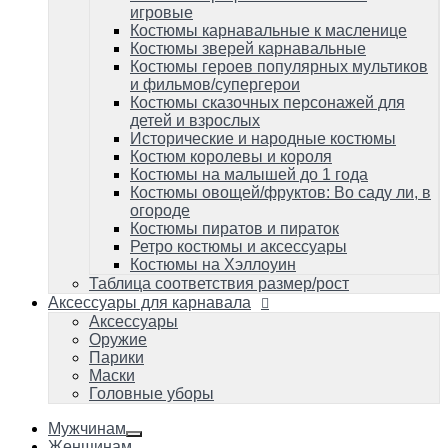
Костюмы пиратов и пираток
игровые
Ретро костюмы и аксессуары
Костюмы карнавальные к масленице
Костюмы на Хэллоуин
Костюмы зверей карнавальные
Таблица соответствия размер/рост
Костюмы героев популярных мультиков
и фильмов/супергерои
Аксессуары для карнавала
Аксессуары
Костюмы сказочных персонажей для
Оружие
детей и взрослых
Парики
Исторические и народные костюмы
Маски
Костюм королевы и короля
Головные уборы
Костюмы на малышей до 1 года
Костюмы овощей/фруктов: Во саду ли, в
огороде
Костюмы пиратов и пираток
Ретро костюмы и аксессуары
Костюмы на Хэллоуин
Таблица соответствия размер/рост
Аксессуары для карнавала
Аксессуары
Оружие
Парики
Маски
Головные уборы
Мужчинам
Женщинам