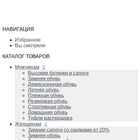
Мужчинам
Высокие ботинки и сапоги
Избранное
Зимняя обувь
Сравнение
Демисезонная обувь
Вы смотрели
Летняя обувь
НАВИГАЦИЯ
Пляжная обувь
0
Резиновая обувь
Избранное
Спортивная обувь
Вы смотрели
Домашняя обувь
Туфли распродажа
КАТАЛОГ ТОВАРОВ
Женщинам
Мужчинам
Зимние сапоги со скидками от 20%
Зимняя обувь
Высокие ботинки и сапоги
Демисезонная обувь
Зимняя обувь
Летняя обувь
Демисезонная обувь
Вечерняя и свадебная обувь
Летняя обувь
Пляжная обувь
Пляжная обувь
Резиновая обувь
Резиновая обувь
Домашняя обувь
Спортивная обувь
Спортивная обувь
Домашняя обувь
Туфли распродажа
Детям
Женщинам
Успейте купить!
Зимняя обувь
Зимние сапоги со скидками от 20%
Демисезонная обувь
Зимняя обувь