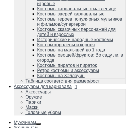
Костюмы пиратов и пираток
игровые
Ретро костюмы и аксессуары
Костюмы карнавальные к масленице
Костюмы на Хэллоуин
Костюмы зверей карнавальные
Таблица соответствия размер/рост
Костюмы героев популярных мультиков
и фильмов/супергерои
Аксессуары для карнавала
Аксессуары
Костюмы сказочных персонажей для
Оружие
детей и взрослых
Парики
Исторические и народные костюмы
Маски
Костюм королевы и короля
Головные уборы
Костюмы на малышей до 1 года
Костюмы овощей/фруктов: Во саду ли, в
огороде
Костюмы пиратов и пираток
Ретро костюмы и аксессуары
Костюмы на Хэллоуин
Таблица соответствия размер/рост
Аксессуары для карнавала
Аксессуары
Оружие
Парики
Маски
Головные уборы
Мужчинам
Женщинам