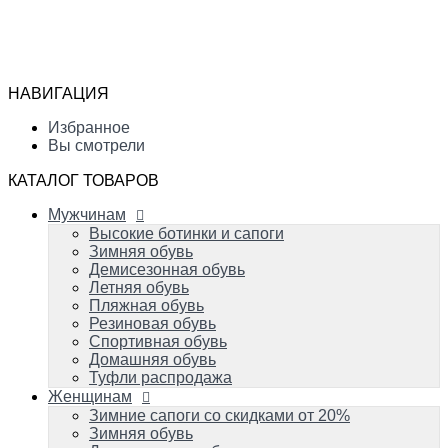
Мужчинам
Высокие ботинки и сапоги
Избранное
Зимняя обувь
Сравнение
Демисезонная обувь
Вы смотрели
Летняя обувь
НАВИГАЦИЯ
Пляжная обувь
0
Резиновая обувь
Избранное
Спортивная обувь
Вы смотрели
Домашняя обувь
Туфли распродажа
КАТАЛОГ ТОВАРОВ
Женщинам
Мужчинам
Зимние сапоги со скидками от 20%
Зимняя обувь
Высокие ботинки и сапоги
Демисезонная обувь
Зимняя обувь
Летняя обувь
Демисезонная обувь
Вечерняя и свадебная обувь
Летняя обувь
Пляжная обувь
Пляжная обувь
Резиновая обувь
Резиновая обувь
Домашняя обувь
Спортивная обувь
Спортивная обувь
Домашняя обувь
Туфли распродажа
Детям
Женщинам
Успейте купить!
Зимняя обувь
Зимние сапоги со скидками от 20%
Демисезонная обувь
Зимняя обувь