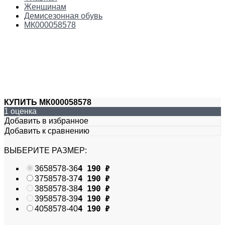
Женщинам
Демисезонная обувь
МК000058578
КУПИТЬ МК000058578
1 оценка
Добавить в избранное
Добавить к сравнению
ВЫБЕРИТЕ РАЗМЕР:
4 190
₽
36
58578-36
4 190
₽
37
58578-37
4 190
₽
38
58578-38
4 190
₽
39
58578-39
4 190
₽
40
58578-40