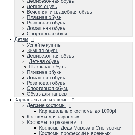
Летняя обувь
Демисезонная обувь
Школьная обувь
Летняя обувь
Пляжная обувь
Вечерняя и свадебная обувь
Домашняя обувь
Пляжная обувь
Резиновая обувь
Резиновая обувь
Спортивная обувь
Домашняя обувь
Обувь для танцев
Спортивная обувь
Детям
Карнавальные костюмы
Детские костюмы
Успейте купить!
Зимняя обувь
Карнавальные костюмы до 1000р!
Демисезонная обувь
Костюмы для взрослых
Летняя обувь
Костюмы по разделам
Школьная обувь
Костюмы Деда Мороза и Снегурочки
Пляжная обувь
Костюмы профессий и военных игровые
Домашняя обувь
Костюмы карнавальные к масленице
Резиновая обувь
Костюмы зверей карнавальные
Спортивная обувь
Костюмы героев популярных мультиков
Обувь для танцев
и фильмов/супергерои
Карнавальные костюмы
Костюмы сказочных персонажей для
Детские костюмы
детей и взрослых
Исторические и народные костюмы
Карнавальные костюмы до 1000р!
Костюм королевы и короля
Костюмы для взрослых
Костюмы на малышей до 1 года
Костюмы по разделам
Костюмы овощей/фруктов: Во саду ли, в
Костюмы Деда Мороза и Снегурочки
огороде
Костюмы профессий и военных