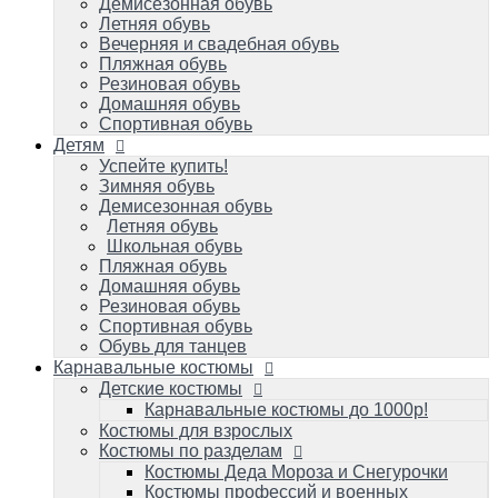
Летняя обувь
Демисезонная обувь
Школьная обувь
Летняя обувь
Пляжная обувь
Вечерняя и свадебная обувь
Домашняя обувь
Пляжная обувь
Резиновая обувь
Резиновая обувь
Спортивная обувь
Домашняя обувь
Обувь для танцев
Спортивная обувь
Детям
Карнавальные костюмы
Детские костюмы
Успейте купить!
Зимняя обувь
Карнавальные костюмы до 1000р!
Демисезонная обувь
Костюмы для взрослых
Летняя обувь
Костюмы по разделам
Школьная обувь
Костюмы Деда Мороза и Снегурочки
Пляжная обувь
Костюмы профессий и военных игровые
Домашняя обувь
Костюмы карнавальные к масленице
Резиновая обувь
Костюмы зверей карнавальные
Спортивная обувь
Костюмы героев популярных мультиков
Обувь для танцев
и фильмов/супергерои
Карнавальные костюмы
Костюмы сказочных персонажей для
Детские костюмы
детей и взрослых
Исторические и народные костюмы
Карнавальные костюмы до 1000р!
Костюм королевы и короля
Костюмы для взрослых
Костюмы на малышей до 1 года
Костюмы по разделам
Костюмы овощей/фруктов: Во саду ли, в
Костюмы Деда Мороза и Снегурочки
огороде
Костюмы профессий и военных