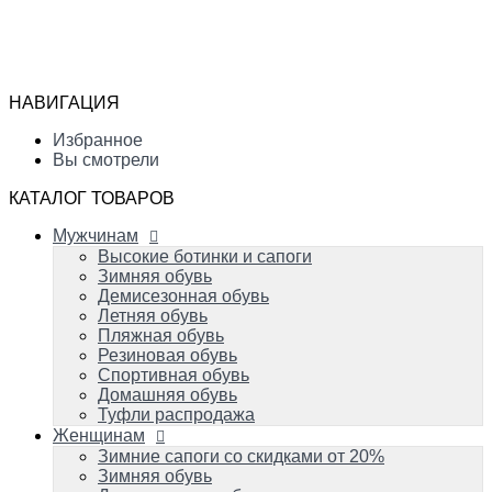
Мужчинам
Высокие ботинки и сапоги
Избранное
Зимняя обувь
Сравнение
Демисезонная обувь
Вы смотрели
Летняя обувь
НАВИГАЦИЯ
Пляжная обувь
0
Резиновая обувь
Избранное
Спортивная обувь
Вы смотрели
Домашняя обувь
Туфли распродажа
КАТАЛОГ ТОВАРОВ
Женщинам
Мужчинам
Зимние сапоги со скидками от 20%
Зимняя обувь
Высокие ботинки и сапоги
Демисезонная обувь
Зимняя обувь
Летняя обувь
Демисезонная обувь
Вечерняя и свадебная обувь
Летняя обувь
Пляжная обувь
Пляжная обувь
Резиновая обувь
Резиновая обувь
Домашняя обувь
Спортивная обувь
Спортивная обувь
Домашняя обувь
Туфли распродажа
Детям
Женщинам
Успейте купить!
Зимняя обувь
Зимние сапоги со скидками от 20%
Демисезонная обувь
Зимняя обувь