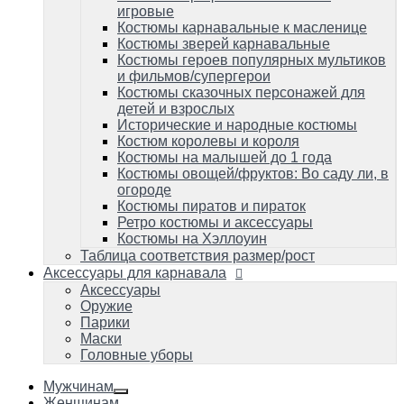
Костюмы пиратов и пираток
игровые
Ретро костюмы и аксессуары
Костюмы карнавальные к масленице
Костюмы на Хэллоуин
Костюмы зверей карнавальные
Таблица соответствия размер/рост
Костюмы героев популярных мультиков
и фильмов/супергерои
Аксессуары для карнавала
Аксессуары
Костюмы сказочных персонажей для
Оружие
детей и взрослых
Парики
Исторические и народные костюмы
Маски
Костюм королевы и короля
Головные уборы
Костюмы на малышей до 1 года
Костюмы овощей/фруктов: Во саду ли, в
огороде
Костюмы пиратов и пираток
Ретро костюмы и аксессуары
Костюмы на Хэллоуин
Таблица соответствия размер/рост
Аксессуары для карнавала
Аксессуары
Оружие
Парики
Маски
Головные уборы
Мужчинам
Женщинам